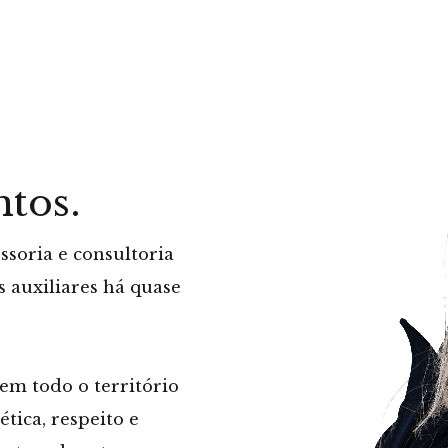
tos.
soria e consultoria
s auxiliares há quase
m todo o território
tica, respeito e