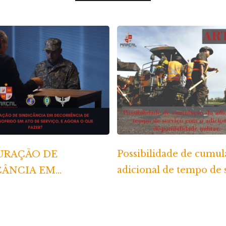
Possibilidade de cumul
URAÇÃO DE
adicional de tempo de 
CÂNCIA EM
com o adicional de
RÊNCIA DE
disponibilidade
NTE SOFRIDO EM
E SERVIÇO, E AGORA