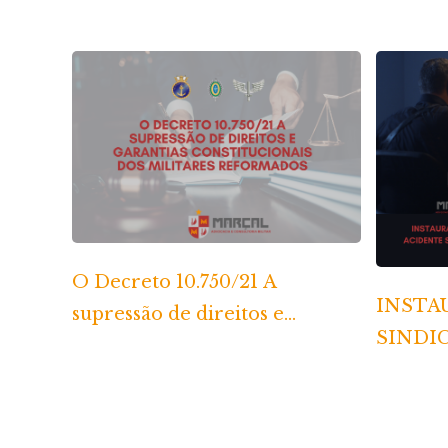
O Decreto 10.750/21 A
INSTA
supressão de direitos e
SINDI
garantias constitucionais dos
DECOR
militares reformados
ACIDE
ATO D